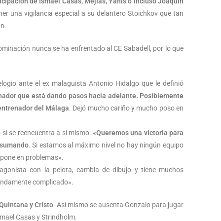
ticipación de Ismael Casas, Mejías, Yanis o incluso Joaquín
ener una vigilancia especial a su delantero Stoichkov que tan
n.
minación nunca se ha enfrentado al CE Sabadell, por lo que
elogio ante el ex malaguista Antonio Hidalgo que le definió
nador que está dando pasos hacia adelante. Posiblemente
 entrenador del Málaga
. Dejó mucho cariño y mucho poso en
 si se reencuentra a sí mismo: «
Queremos una victoria para
ir sumando
. Si estamos al máximo nivel no hay ningún equipo
e pone en problemas».
tagonista con la pelota, cambia de dibujo y tiene muchos
mendamente complicado».
Quintana y Cristo
. Así mismo se ausenta Gonzalo para jugar
Ismael Casas y Strindholm.