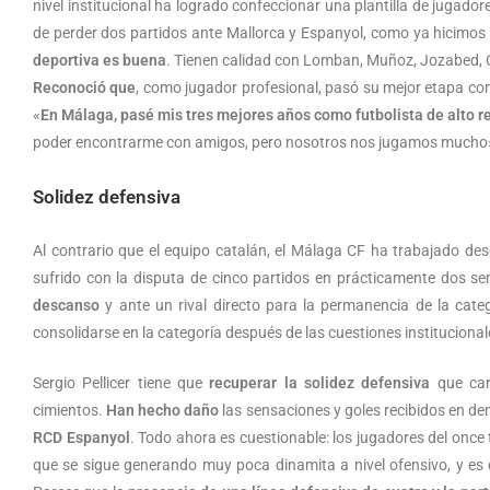
nivel institucional ha logrado confeccionar una plantilla de jugador
de perder dos partidos ante Mallorca y Espanyol, como ya hicimos
deportiva es buena
. Tienen calidad con Lomban, Muñoz, Jozabed, 
Reconoció que
, como jugador profesional, pasó su mejor etapa con 
«
En Málaga, pasé mis tres mejores años como futbolista de alto 
poder encontrarme con amigos, pero nosotros nos jugamos mucho
Solidez defensiva
Al contrario que el equipo catalán, el Málaga CF ha trabajado des
sufrido con la disputa de cinco partidos en prácticamente dos 
descanso
y ante un rival directo para la permanencia de la categ
consolidarse en la categoría después de las cuestiones institucionale
Sergio Pellicer tiene que
recuperar la solidez defensiva
que car
cimientos.
Han hecho daño
las sensaciones y goles recibidos en d
RCD Espanyol
. Todo ahora es cuestionable: los jugadores del once t
que se sigue generando muy poca dinamita a nivel ofensivo, y es 