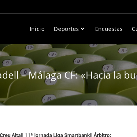
Inicio
Deportes
Encuestas
C
dell – Málaga CF: «Hacia la b
eu Alta|| 11ª jornada Liga Smartbank|| Árbitro: