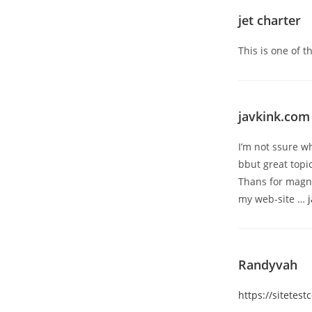
jet charter
This is one of t
javkink.com
I’m not ssure w
bbut great topi
Thans for magni
my web-site …
Randyvah
https://sitete