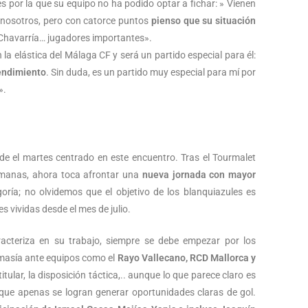
es por la que su equipo no ha podido optar a fichar: » Vienen
 nosotros, pero con catorce puntos
pienso que su situación
Chavarría… jugadores importantes».
la elástica del Málaga CF y será un partido especial para él:
rendimiento
. Sin duda, es un partido muy especial para mí por
».
de el martes centrado en este encuentro. Tras el Tourmalet
semanas, ahora toca afrontar una
nueva jornada con mayor
oría; no olvidemos que el objetivo de los blanquiazules es
s vividas desde el mes de julio.
acteriza en su trabajo, siempre se debe empezar por los
emasía ante equipos como el
Rayo Vallecano, RCD Mallorca y
itular, la disposición táctica,.. aunque lo que parece claro es
que apenas se logran generar oportunidades claras de gol.