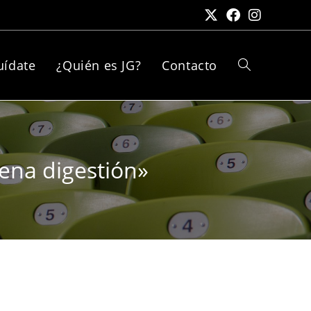
uídate
¿Quién es JG?
Contacto
uena digestión»