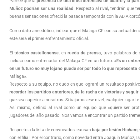
Parece que la
presencia de una línea defensiva de cuatro y la par
Muñoz podrían ser una realidad
. Respecto al rival, tendrán que t
buenas sensaciones ofreció la pasada temporada con la AD Alcorcó
Como dato anecdótico, indicar que el Málaga CF con su actual deno
este será el primer enfrentamiento oficial.
El
técnico castellonense
, en
rueda de prensa
, tuvo palabras de 
incluso como entrenador del Málaga CF en un futuro: «
Es un entre
en un futuro no muy lejano puede ser por todo lo que representa
Málaga».
Respecto a su equipo, no dudo en que logrará un resultado positivo
recordar los partidos anteriores, de la racha de victorias y segu
que sea superior a nosotros. Si bajamos ese nivel, cualquier lugar t
Así mismo, definió al rival como un equipo que «quiere ser pro
jugadores del año pasado. Nos vamos a encontrar un partido tre
Respecto a la lista de convocados, causan
baja por lesión Hicham, 
con el filial. Por el contrario, como novedad entra Joaquín Muñoz, 