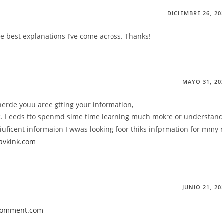
DICIEMBRE 26, 20
he best explanations I’ve come across. Thanks!
MAYO 31, 20
herde youu aree gtting your information,
c. I eeds tto spenmd sime time learning much mokre or understan
uficent informaion I wwas looking foor thiks infprmation for mmy 
javkink.com
JUNIO 21, 20
stcomment.com