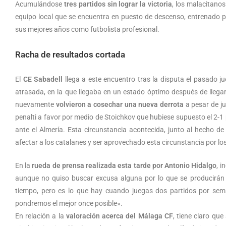
Acumulándose
tres partidos sin lograr la victoria
, los malacitano
equipo local que se encuentra en puesto de descenso, entrenado po
sus mejores años como futbolista profesional.
Racha de resultados cortada
El
CE Sabadell
llega a este encuentro tras la disputa el pasado j
atrasada, en la que llegaba en un estado óptimo después de llega
nuevamente
volvieron a cosechar una nueva derrota
a pesar de ju
penalti a favor por medio de Stoichkov que hubiese supuesto el 2-1 p
ante el Almería. Esta circunstancia acontecida, junto al hecho de
afectar a los catalanes y ser aprovechado esta circunstancia por lo
En la
rueda de prensa realizada esta tarde por Antonio Hidalgo
, i
aunque no quiso buscar excusa alguna por lo que se producirán
tiempo, pero es lo que hay cuando juegas dos partidos por sema
pondremos el mejor once posible».
En relación a la
valoración acerca del Málaga CF
, tiene claro qu