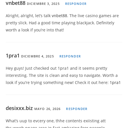
vnbet88
DICIEMBRE 3, 2025
RESPONDER
Alright, alright, let’s talk
vnbet88
. The live casino games are
pretty slick. Had a good time playing blackjack. Definitely
worth a look if you’re into that!
1pra1
DICIEMBRE 4, 2025
RESPONDER
Hey guys! Just checked out 1pra1 and it seems pretty
interesting. The site is clean and easy to navigate. Worth a
look if you’re trying something new! Check it out here:
1pra1
desixxx.biz
MAYO 26, 2026
RESPONDER
What’s uup to evcery one, thhe contents exiisting att
ths wweb ppage aree in fact amkazing foor peeople