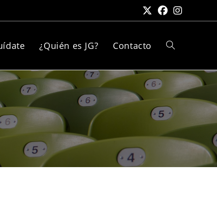
uídate
¿Quién es JG?
Contacto
Alternar
búsqueda
de
la