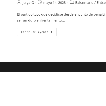
Autor
Publicación
Categoría
Jorge G
mayo 14, 2023
Balonmano
/
Entra
de
de
de
la
la
la
El partido tuvo que decidirse desde el punto de penal
entrada:
entrada:
entrada:
ser un duro enfrentamiento,…
El
Continuar Leyendo
Costa
Del
Sol
Málaga
Conquista
Telde
(33-
35)