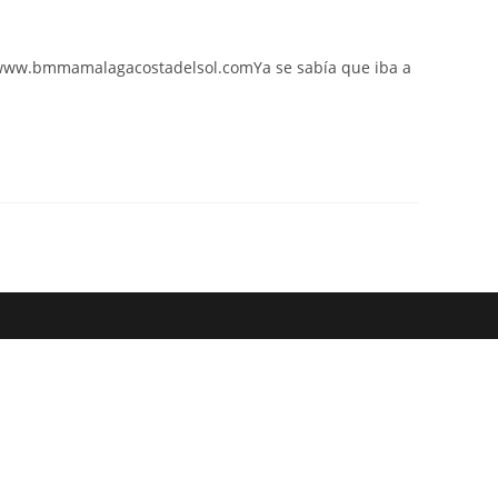
web
o: www.bmmamalagacostadelsol.comYa se sabía que iba a