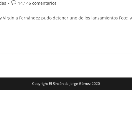
Comentarios
das
14.146 comentarios
de
la
ti y Virginia Fernández pudo detener uno de los lanzamientos Fot
entrada:
Copyright El Rincón de Jorge Gómez 2020