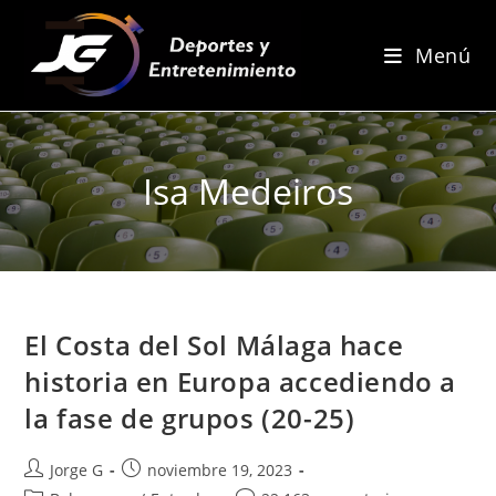
Ir
al
Menú
contenido
Isa Medeiros
El Costa del Sol Málaga hace
historia en Europa accediendo a
la fase de grupos (20-25)
Autor
Publicación
Jorge G
noviembre 19, 2023
de
de