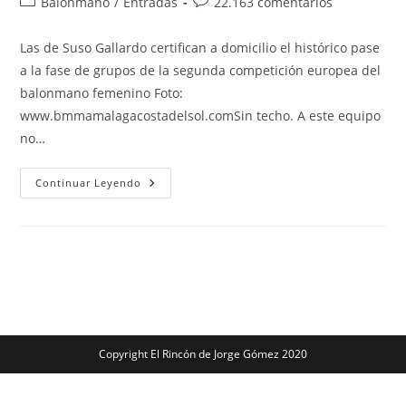
Categoría
Comentarios
Balonmano
/
Entradas
22.163 comentarios
la
la
de
de
entrada:
entrada:
la
la
Las de Suso Gallardo certifican a domicilio el histórico pase
entrada:
entrada:
a la fase de grupos de la segunda competición europea del
balonmano femenino Foto:
www.bmmamalagacostadelsol.comSin techo. A este equipo
no…
El
Continuar Leyendo
Costa
Del
Sol
Málaga
Hace
Historia
En
Europa
Accediendo
A
La
Fase
De
Copyright El Rincón de Jorge Gómez 2020
Grupos
(20-
25)