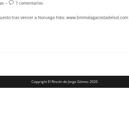
Comentarios
as
7 comentarios
de
la
 puesto tras vencer a Noruega Foto: www.bmmalagacostadelsol.com S
entrada:
Copyright El Rincón de Jorge Gómez 2020