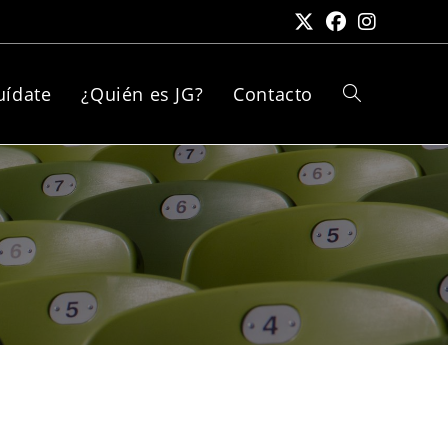
uídate
¿Quién es JG?
Contacto
Alternar
búsqueda
de
la