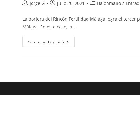
Autor
Publicación
Categoría
Jorge G
julio 20, 2021
Balonmano
/
Entrad
de
de
de
la
la
la
La portera del Rincón Fertilidad Málaga logra el tercer
entrada:
entrada:
entrada:
Málaga. En este caso, la…
Virginia
Continuar Leyendo
Fernández:
Bronce
En
La
EHF
Beach
Handball