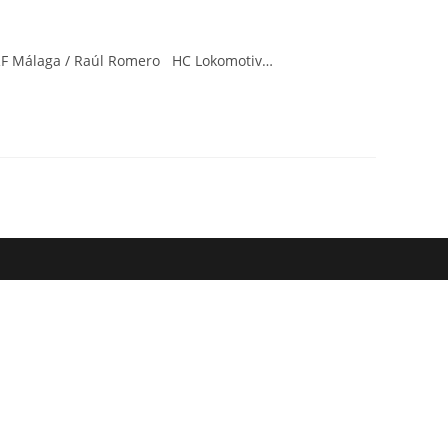
web
o: RF Málaga / Raúl Romero HC Lokomotiv…