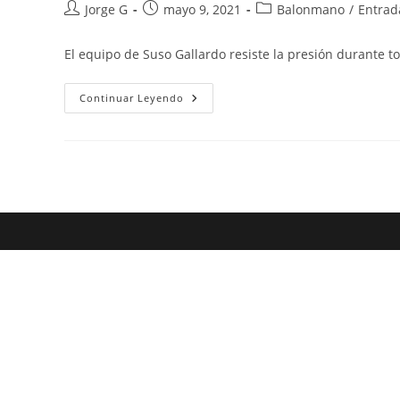
Autor
Publicación
Categoría
Jorge G
mayo 9, 2021
Balonmano
/
Entrad
de
de
de
la
la
la
El equipo de Suso Gallardo resiste la presión durante 
entrada:
entrada:
entrada:
Crónica
Continuar Leyendo
Lokomotiv
Zagreb
–
Rincón
Fertilidad
Málaga:
«El
Sueño
Europeo
Se
Hace
Realidad»