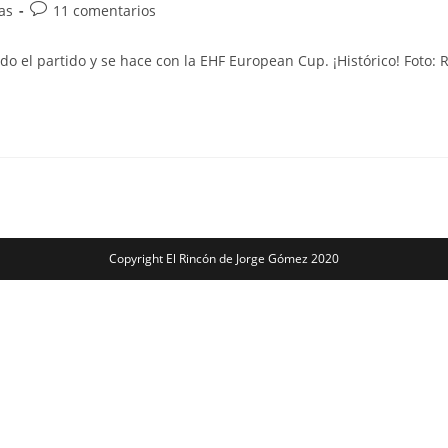
Comentarios
as
11 comentarios
de
la
todo el partido y se hace con la EHF European Cup. ¡Histórico! Fot
entrada:
Copyright El Rincón de Jorge Gómez 2020