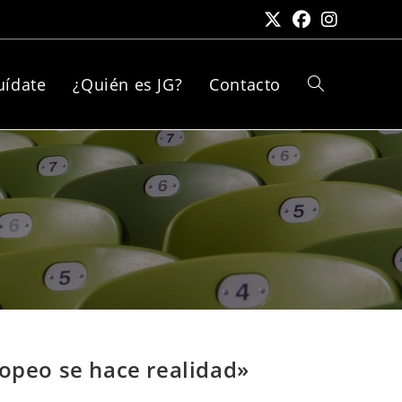
uídate
¿Quién es JG?
Contacto
Alternar
búsqueda
de
la
ropeo se hace realidad»