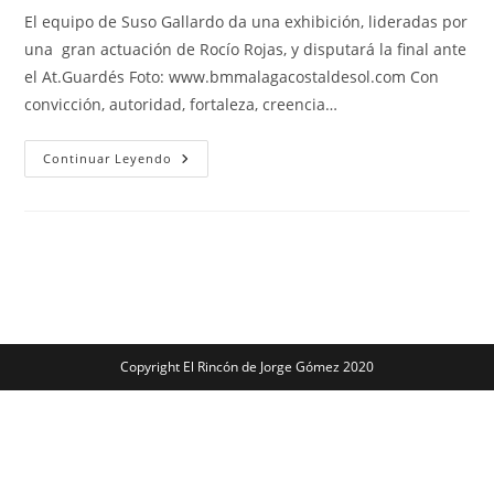
entrada:
entrada:
la
la
El equipo de Suso Gallardo da una exhibición, lideradas por
entrada:
entrada:
una gran actuación de Rocío Rojas, y disputará la final ante
el At.Guardés Foto: www.bmmalagacostaldesol.com Con
convicción, autoridad, fortaleza, creencia…
Costa
Continuar Leyendo
Del
Sol
Málaga:
«Lanzadas
Hacia
La
Final
(32-
24)»
Copyright El Rincón de Jorge Gómez 2020