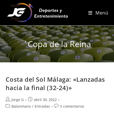
Ir
al
Menú
contenido
´Copa de la Reina
Costa del Sol Málaga: «Lanzadas
hacia la final (32-24)»
Autor
Publicación
Jorge G
abril 30, 2022
de
de
Categoría
Comentarios
Balonmano
/
Entradas
5 comentarios
la
la
de
de